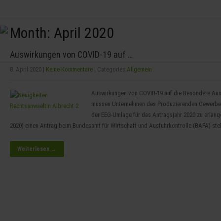
+49 (0) 341 24 700 290
info [at] anwaltskanzlei-albrecht.de
Month:
April 2020
Auswirkungen von COVID-19 auf …
8. April 2020
|
Keine Kommentare
| Categories:
Allgemein
Auswirkungen von COVID-19 auf die Besondere Ausg
müssen Unternehmen des Produzierenden Gewerbes
der EEG-Umlage für das Antragsjahr 2020 zu erlang
2020) einen Antrag beim Bundesamt für Wirtschaft und Ausfuhrkontrolle (BAFA) stel
Weiterlesen →