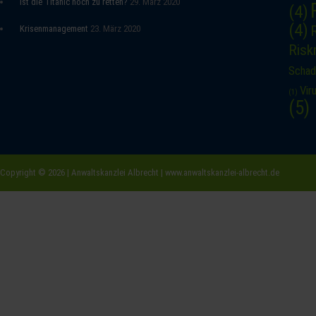
Ist die Titanic noch zu retten?
29. März 2020
(4)
(4)
Krisenmanagement
23. März 2020
Ris
Schad
Vir
(1)
(5)
Copyright © 2026 | Anwaltskanzlei Albrecht | www.anwaltskanzlei-albrecht.de