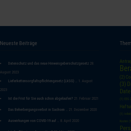
Neueste Beiträge
The
Antra
Datenschutz und das neue Hinweisgeberschutzgesetz
28.
Ber
August 2023
(2)
Co
Lieferkettensorgfaltspflichtengesetz (LkSG) …
1. August
(3)
D
2023
Date
Ist die Frist für Sie auch schon abgelaufen?
21. Februar 2021
(1)
EEG 
Haftu
Das Beherbergungsverbot in Sachsen …
21. Dezember 2020
(1)
Infe
Auswirkungen von COVID-19 auf …
8. April 2020
Kosten
(
Pers