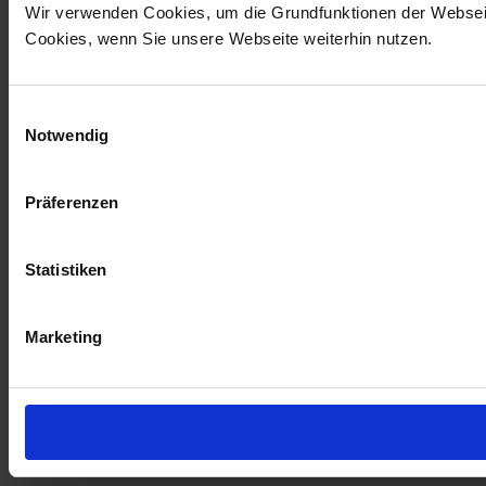
Wir verwenden Cookies, um die Grundfunktionen der Webseite
Cookies, wenn Sie unsere Webseite weiterhin nutzen.
E
Notwendig
i
n
w
Präferenzen
i
l
l
Statistiken
i
g
Marketing
u
n
g
s
a
u