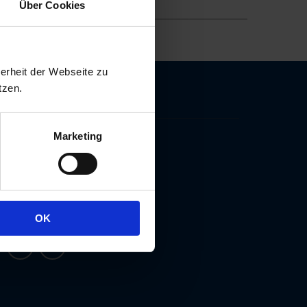
Über Cookies
erheit der Webseite zu
tzen.
Kontakt
Marketing
Harkortstraße 19, D-04107 Leipzig
+49 (0) 341 24 700 290
info[at]anwaltskanzlei-albrecht.de
+49 (0) 341 24 700 291
OK