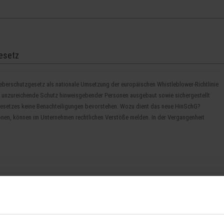
Startseite
Kanzlei
esetz
eberschutzgesetz als nationale Umsetzung der europäischen Whistleblower-Richtlinie
ang unzureichende Schutz hinweisgebender Personen ausgebaut sowie sichergestellt
esetzes keine Benachteiligungen bevorstehen. Wozu dient das neue HinSchG?
nen, können im Unternehmen rechtlichen Verstöße melden. In der Vergangenheit