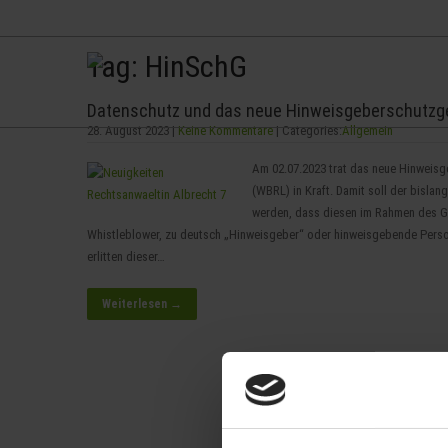
+49 (0) 341 24 700 290
info [at] anwaltskanzlei-albrecht.de
Tag: HinSchG
Datenschutz und das neue Hinweisgeberschutzg
28. August 2023
|
Keine Kommentare
| Categories:
Allgemein
Am 02.07.2023 trat das neue Hinweisg
(WBRL) in Kraft. Damit soll der bisl
werden, dass diesen im Rahmen des G
Whistleblower, zu deutsch „Hinweisgeber“ oder hinweisgebende Perso
erlitten dieser…
Weiterlesen →