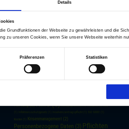
Details
Cookies
ie Grundfunktionen der Webseite zu gewährleisten und die Sich
gung zu unseren Cookies, wenn Sie unsere Webseite weiterhin nu
Themen
Präferenzen
Statistiken
Antrag
(2)
BAFA
(2)
Ausschlussfrist
(1)
Beantragung
(1)
Beratung
(5)
Compliance
(2)
Corona
Clearview
(1)
COVID-19
(3)
Datenschutz
(2)
Coronavirus
(2)
(3)
Datenschutzjurist
(3)
Datenschutzjurist.de
(3)
DSGVO
(3)
EEG-Umlage
(1)
EEG 2017
(1)
Energierecht
(1)
Erstattung
(1)
Frist
(1)
Grundgesetz
(1)
Hilfe
(5)
Haftung
(2)
Hilfsprogramme
(1)
HinSchG
(1)
IfSG
(1)
Infektionsschutzgesetz
(1)
Insolvenzantragspflicht
(1)
ISO 50001
(1)
Krisenmanagement
(2)
Kosten
(1)
Pflichten
Personenbezogene Daten
(3)