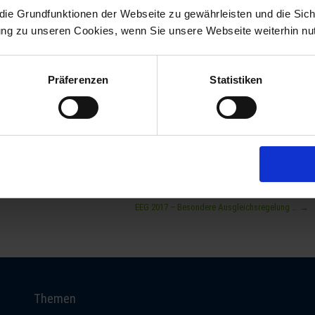
ie Grundfunktionen der Webseite zu gewährleisten und die Sich
hresumsatzes, je nachdem, was höher ist. Die Schonfrist scheint vorüber, denn
gung zu unseren Cookies, wenn Sie unsere Webseite weiterhin nu
zenreiter in Deutschland ist aktuell die Berliner Wohnungsbaugesellschaft Deutsche
 Sie, dass die Einrichtung eines Risikomanagementsystems nicht nur vor Haftung und
Präferenzen
Statistiken
anzierung zu günstigeren Konditionen verhelfen kann. Banken und Versicherungen
agementinstrumenten nicht selten bessere Konditionen ein. Verbessern Sie mit der
igkeit und sichern Ihre unternehmerische Zukunft.
rist
,
Datenschutzjurist.de
,
DSGVO
,
Haftung
,
Personenbezogene Daten
,
Pflichten
,
gement
,
Schaden
,
Schutz
,
Zukunft
EEG 2017 – Besondere Ausgleichsregelung …
→
Themen