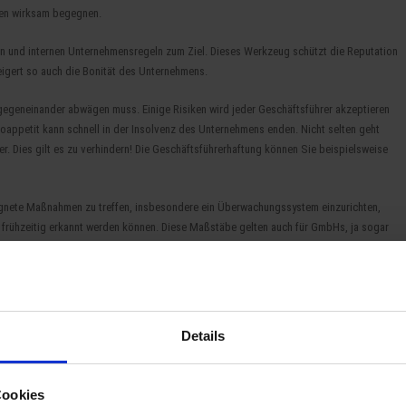
hnen wirksam begegnen.
 und internen Unternehmensregeln zum Ziel. Dieses Werkzeug schützt die Reputation
eigert so auch die Bonität des Unternehmens.
gegeneinander abwägen muss. Einige Risiken wird jeder Geschäftsführer akzeptieren
koappetit kann schnell in der Insolvenz des Unternehmens enden. Nicht selten geht
her. Dies gilt es zu verhindern! Die Geschäftsführerhaftung können Sie beispielsweise
ignete Maßnahmen zu treffen, insbesondere ein Überwachungssystem einzurichten,
 frühzeitig erkannt werden können. Diese Maßstäbe gelten auch für GmbHs, ja sogar
tet, wer als Inhaber eines Unternehmens die Aufsichtsmaßnahmen unterlässt, die
ichten zu verhindern, die den Inhaber treffen und deren Verletzung mit Strafe oder
sicht verhindert oder wesentlich erschwert werden können. Zu den erforderlichen
hl und Überwachung von Aufsichtspersonen. Diese Regelung wurde u.a. auch Siemens
 den deutschen und amerikanischen Staat. Im Vergleich zu den bisherigen Kosten des
Details
ahlen wie Peanuts an. VW zahlte bisher 30 Milliarden EURO.
 ein weiteres Gebiet finanziell virulent geworden. Bis zum 24.05.2018 lag das in
Cookies
hmen, die nun Verstöße gegen den Schutz personenbezogener Daten begehen, droht