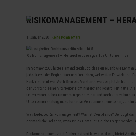
+49 (0) 341 24 700 290
info [at] anwaltskanzlei-albrecht.de
RISIKOMANAGEMENT – HER
1. Januar 2020
|
Keine Kommentare
Risikomanagement – Herausforderungen für Unternehmen
Im Sommer 2008 hätte niemand geglaubt, dass eine Bank wie Lehman Br
jedoch erst der Beginn einer unerfreulichen, weltweiten Entwicklung.
Bank insolvent war. Auch Siemens-Vorstände wurden plötzlich und für di
der Vorstand seine Mitarbeiter nicht hinreichend kontrolliert hatte. 
Unternehmen schon Unsummen gekostet hat und noch kosten kann. In a
Unternehmensleitung muss für diese Versäumnisse einstehen, zunehm
Was bedeutet Risikomanagement? Was ist Compliance? Benötigt das au
der mögliche Schaden, wenn ich es nicht tue? Solche Fragen werden Si
Risikomanagement zeigt Risiken auf und bewertet diese, bietet Ansätze