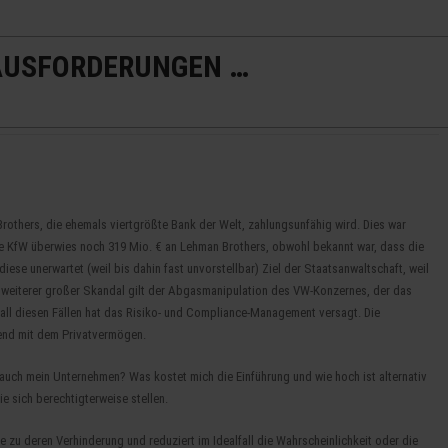
AUSFORDERUNGEN …
Startseite
Kanzlei
others, die ehemals viertgrößte Bank der Welt, zahlungsunfähig wird. Dies war
 Die KfW überwies noch 319 Mio. € an Lehman Brothers, obwohl bekannt war, dass die
ese unerwartet (weil bis dahin fast unvorstellbar) Ziel der Staatsanwaltschaft, weil
Als weiterer großer Skandal gilt der Abgasmanipulation des VW-Konzernes, der das
ll diesen Fällen hat das Risiko- und Compliance-Management versagt. Die
end mit dem Privatvermögen.
ch mein Unternehmen? Was kostet mich die Einführung und wie hoch ist alternativ
e sich berechtigterweise stellen.
 zu deren Verhinderung und reduziert im Idealfall die Wahrscheinlichkeit oder die