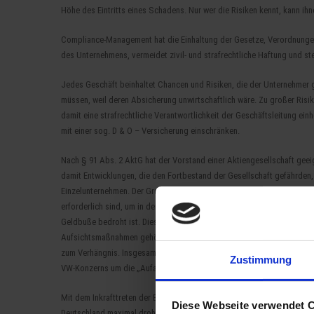
Höhe des Eintritts eines Schadens. Nur wer die Risiken kennt, kann i
Compliance-Management hat die Einhaltung der Gesetze, Verordnungen
des Unternehmens, vermeidet zivil- und strafrechtliche Haftung und st
Jedes Geschäft beinhaltet Chancen und Risiken, die der Unternehmer 
müssen, weil deren Absicherung unwirtschaftlich wäre. Zu großer Risi
damit eine strafrechtliche Verantwortlichkeit der Geschäftsleitung ein
mit einer sog. D & O – Versicherung einschränken.
Nach § 91 Abs. 2 AktG hat der Vorstand einer Aktiengesellschaft gee
damit Entwicklungen, die den Fortbestand der Gesellschaft gefährden,
Einzelunternehmen. Der Grund ist in § 130 OWiG zu finden. Danach haf
erforderlich sind, um in dem Unternehmen Zuwiderhandlungen gegen Pfl
Geldbuße bedroht ist. Diese Zuwiderhandlung hätte durch gehörige Auf
Aufsichtsmaßnahmen gehören auch die Bestellung, sorgfältige Auswa
zum Verhängnis. Insgesamt zahlte Siemens ca. 1,2 Milliarden EURO an
Zustimmung
VW-Konzerns um die „Aufarbeitung“ des Diesel-Skandals muten diese Z
Mit dem Inkrafttreten der Europäischen Datenschutzgrundverordnung ist
Diese Webseite verwendet 
Deutschland maximal drohende Bußgeld bei 300.000,00 EURO. Unterne