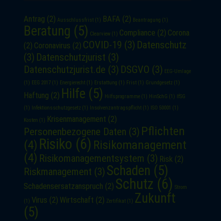
Antrag
(2)
BAFA
(2)
Ausschlussfrist
(1)
Beantragung
(1)
Beratung
(5)
Compliance
(2)
Corona
Clearview
(1)
COVID-19
(3)
Datenschutz
(2)
Coronavirus
(2)
(3)
Datenschutzjurist
(3)
Datenschutzjurist.de
(3)
DSGVO
(3)
EEG-Umlage
(1)
EEG 2017
(1)
Energierecht
(1)
Erstattung
(1)
Frist
(1)
Grundgesetz
(1)
Hilfe
(5)
Haftung
(2)
Hilfsprogramme
(1)
HinSchG
(1)
IfSG
(1)
Infektionsschutzgesetz
(1)
Insolvenzantragspflicht
(1)
ISO 50001
(1)
Krisenmanagement
(2)
Kosten
(1)
Pflichten
Personenbezogene Daten
(3)
Risiko
(6)
(4)
Risikomanagement
(4)
Risikomanagementsystem
(3)
Risk
(2)
Schaden
(5)
Riskmanagement
(3)
Schutz
(6)
Schadensersatzanspruch
(2)
Strom
Zukunft
Virus
(2)
Wirtschaft
(2)
(1)
Zertifikat
(1)
(5)