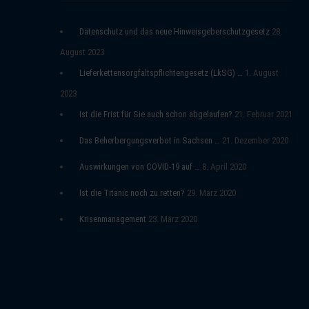
s
w
Datenschutz und das neue Hinweisgeberschutzgesetz
28.
a
h
August 2023
l
Lieferkettensorgfaltspflichtengesetz (LkSG) …
1. August
2023
Ist die Frist für Sie auch schon abgelaufen?
21. Februar 2021
Das Beherbergungsverbot in Sachsen …
21. Dezember 2020
Auswirkungen von COVID-19 auf …
8. April 2020
Ist die Titanic noch zu retten?
29. März 2020
Krisenmanagement
23. März 2020